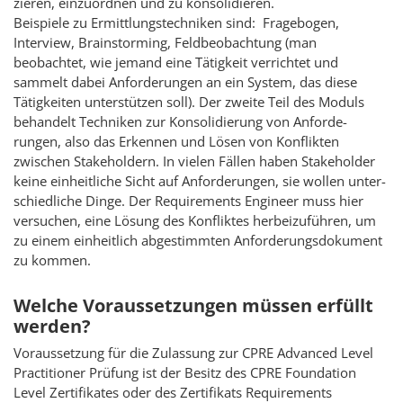
zieren, einzuordnen und zu konsolidieren.
Beispiele zu Ermittlungstechniken sind: Fragebogen,
Interview, Brainstorming, Feld­beobachtung (man
beobachtet, wie jemand eine Tätigkeit verrichtet und
sammelt dabei Anforde­rungen an ein System, das diese
Tätigkeiten unterstützen soll). Der zweite Teil des Moduls
behandelt Techniken zur Konso­lidie­rung von An­forde­
rungen, also das Erkennen und Lösen von Kon­flikten
zwischen Stake­holdern. In vielen Fällen haben Stake­holder
keine einheit­liche Sicht auf Anforderungen, sie wollen unter­
schied­liche Dinge. Der Requirements Engineer muss hier
versuchen, eine Lösung des Kon­­flik­tes herbeizuführen, um
zu einem einheit­lich abgestimmten An­forde­­rungs­­doku­ment
zu kommen.
Welche Voraussetzungen müssen erfüllt
werden?
Voraussetzung für die Zulassung zur CPRE Advanced Level
Practitioner Prüfung ist der Besitz des CPRE Foundation
Level Zertifikates oder des Zertifikats Requirements